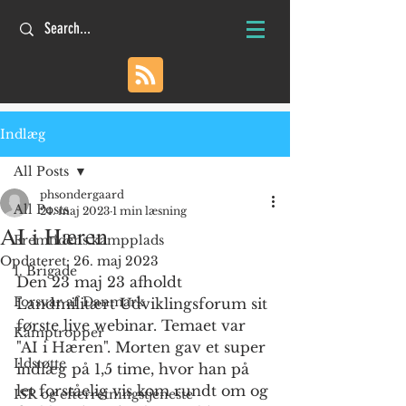
Indlæg
All Posts
phsondergaard
All Posts
24. maj 2023
1 min læsning
AI i Hæren
Fremtidens kampplads
Opdateret:
26. maj 2023
1. Brigade
Den 23 maj 23 afholdt 
Forsvar af Danmark
Landmilitært Udviklingsforum sit 
første live webinar. Temaet var 
Kamptropper
"AI i Hæren". Morten gav et super 
Ildstøtte
indlæg på 1,5 time, hvor han på 
let forståelig vis kom rundt om og 
ISR og efterretningstjeneste