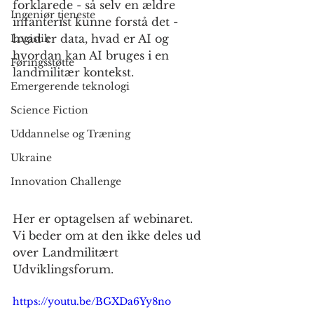
forklarede - så selv en ældre 
Ingeniør tjeneste
infanterist kunne forstå det - 
hvad er data, hvad er AI og 
Logistik
hvordan kan AI bruges i en 
Føringsstøtte
landmilitær kontekst.
Emergerende teknologi
Science Fiction
Uddannelse og Træning
Ukraine
Innovation Challenge
Her er optagelsen af webinaret.
Vi beder om at den ikke deles ud 
over Landmilitært 
Udviklingsforum.
https://youtu.be/BGXDa6Yy8no