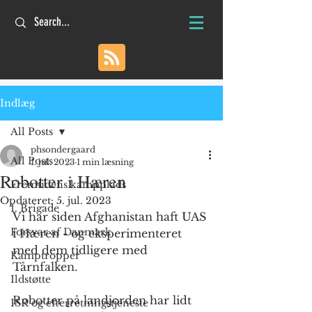
Indlæg
All Posts
phsondergaard
All Posts
1. jul. 2023
1 min læsning
Robotter i Hæren
Fremtidens kampplads
Opdateret:
5. jul. 2023
1. Brigade
Vi har siden Afghanistan haft UAS 
Forsvar af Danmark
i Hæren - og eksperimenteret 
med dem tidligere med 
Kamptropper
Tårnfalken.
Ildstøtte
Robotter på landjorden har lidt 
ISR og efterretningstjeneste