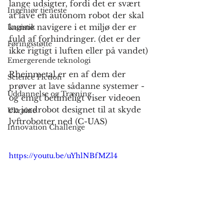
lange udsigter, fordi det er svært 
Ingeniør tjeneste
at lave en autonom robot der skal 
kunne navigere i et miljø der er 
Logistik
fuld af forhindringer. (det er der 
Føringsstøtte
ikke rigtigt i luften eller på vandet)
Emergerende teknologi
Rheinmetal er en af dem der 
Science Fiction
prøver at lave sådanne systemer - 
Uddannelse og Træning
og emgt betimeligt viser videoen 
en jordrobot designet til at skyde 
Ukraine
lyftrobotter ned (C-UAS)
Innovation Challenge
https://youtu.be/uYhlNBfMZl4