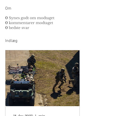
Om
0
Synes godt om modtaget
0
kommentarer modtaget
0
bedste svar
Indlæg
18. dec. 2023
∙
1
min