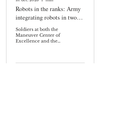
Robots in the ranks: Army
integrating robots in two
platoons
Soldiers at both the
Maneuver Center of
Excellence and the
National Training
Center are testing out
new platoon
formations that
integrate...
29
0
Meld dig til og hold dig opdateret!
Abonner NU!