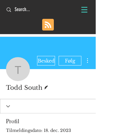
Flere handlinger
Besked
Følg
Todd South
Forfatter
Todd South
Profil
Tilmeldingsdato: 18. dec. 2023