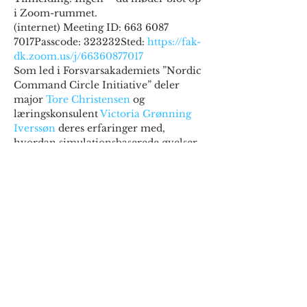
i Zoom-rummet.
(internet) Meeting ID: 663 6087 
7017Passcode: 323232Sted: 
https://fak-
dk.zoom.us/j/66360877017
Som led i Forsvarsakademiets ”Nordic 
Command Circle Initiative” deler 
major 
Tore Christensen
 og 
læringskonsulent 
Victoria Grønning 
Iverssøn
 deres erfaringer med, 
hvordan simulationsbaserede øvelser 
og wargaming kan understøtte 
udviklingen af ​​Naturalistic Decision-
Making skills (NDM) som nævnt i 
NATO-doktrinen (ATP-3.2.2).
Vis mere
Del dette event