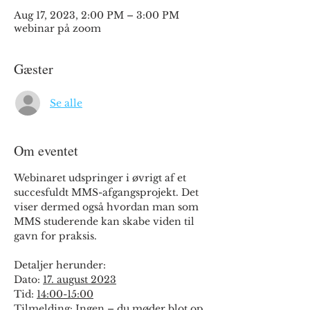
Aug 17, 2023, 2:00 PM – 3:00 PM
webinar på zoom
Gæster
Se alle
Om eventet
Webinaret udspringer i øvrigt af et 
succesfuldt MMS-afgangsprojekt. Det 
viser dermed også hvordan man som 
MMS studerende kan skabe viden til 
gavn for praksis.

Detaljer herunder:
Dato: 
17. august 2023
Tid: 
14:00-15:00
Tilmelding: Ingen – du møder blot op 