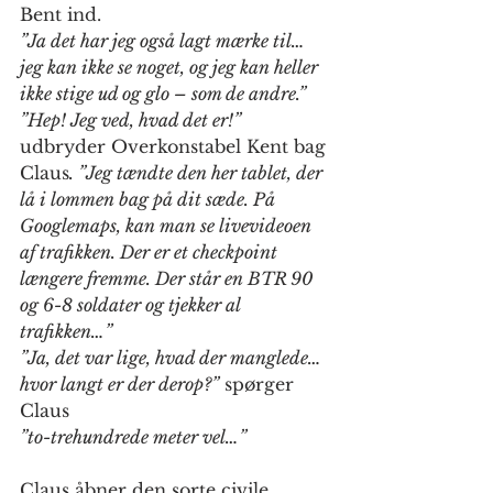
Bent ind.
”Ja det har jeg også lagt mærke til… 
jeg kan ikke se noget, og jeg kan heller 
ikke stige ud og glo – som de andre.”
”Hep! Jeg ved, hvad det er!”
udbryder Overkonstabel Kent bag 
Claus
. ”Jeg tændte den her tablet, der 
lå i lommen bag på dit sæde. På 
Googlemaps, kan man se livevideoen 
af trafikken. Der er et checkpoint 
længere fremme. Der står en BTR 90 
og 6-8 soldater og tjekker al 
trafikken…”
”Ja, det var lige, hvad der manglede… 
hvor langt er der derop?”
 spørger 
Claus
”to-trehundrede meter vel…”
Claus åbner den sorte civile 