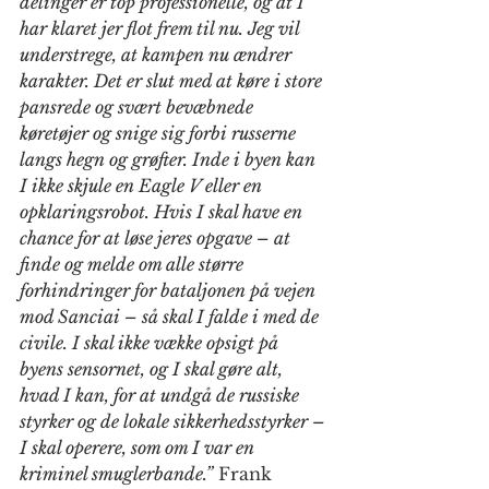
delinger er top professionelle, og at I 
har klaret jer flot frem til nu. Jeg vil 
understrege, at kampen nu ændrer 
karakter. Det er slut med at køre i store 
pansrede og svært bevæbnede 
køretøjer og snige sig forbi russerne 
langs hegn og grøfter. Inde i byen kan 
I ikke skjule en Eagle V eller en 
opklaringsrobot. Hvis I skal have en 
chance for at løse jeres opgave – at 
finde og melde om alle større 
forhindringer for bataljonen på vejen 
mod Sanciai – så skal I falde i med de 
civile. I skal ikke vække opsigt på 
byens sensornet, og I skal gøre alt, 
hvad I kan, for at undgå de russiske 
styrker og de lokale sikkerhedsstyrker – 
I skal operere, som om I var en 
kriminel smuglerbande.”
 Frank 