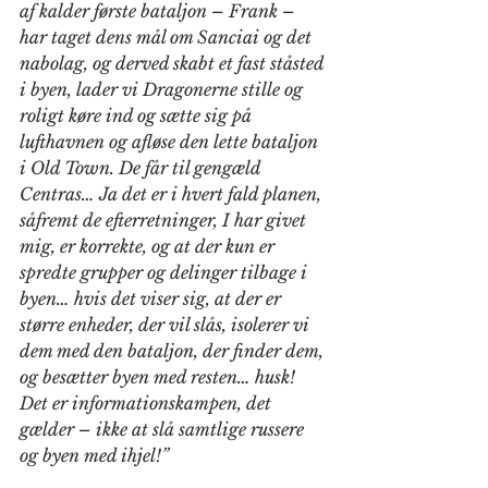
af kalder første bataljon – Frank – 
har taget dens mål om Sanciai og det 
nabolag, og derved skabt et fast ståsted 
i byen, lader vi Dragonerne stille og 
roligt køre ind og sætte sig på 
lufthavnen og afløse den lette bataljon 
i Old Town. De får til gengæld 
Centras… Ja det er i hvert fald planen, 
såfremt de efterretninger, I har givet 
mig, er korrekte, og at der kun er 
spredte grupper og delinger tilbage i 
byen… hvis det viser sig, at der er 
større enheder, der vil slås, isolerer vi 
dem med den bataljon, der finder dem, 
og besætter byen med resten… husk! 
Det er informationskampen, det 
gælder – ikke at slå samtlige russere 
og byen med ihjel!”