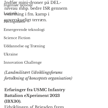
Indfør mini-droner på DEL-
Ingeniør tjeneste
niveau mhp. bedre ISR gennem 
Logistik
swarming i fm. kamp i 
uoverskueligt terræn.
Føringsstøtte
Emergerende teknologi
Science Fiction
Uddannelse og Træning
Ukraine
Innovation Challenge
(Landmilitært Udviklingsforums 
fortolkning af konceptets organisation)
Erfaringer fra USMC Infantry 
Battalion eXperiment 2023 
(IBX30).
Udviklingen af Brigaden frem 