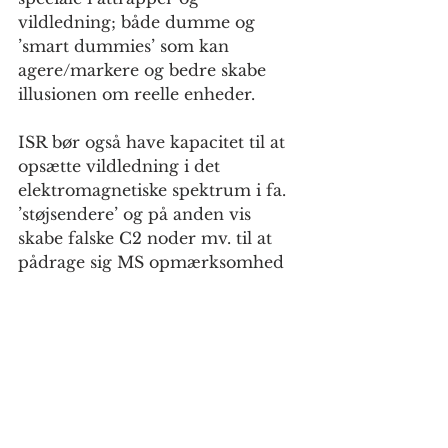
vildledning; både dumme og 
’smart dummies’ som kan 
agere/markere og bedre skabe 
illusionen om reelle enheder.
ISR bør også have kapacitet til at 
opsætte vildledning i det 
elektromagnetiske spektrum i fa. 
’støjsendere’ og på anden vis 
skabe falske C2 noder mv. til at 
pådrage sig MS opmærksomhed 
og ild.
Indføringen af robotter vil kunne 
bidrage til dels at understøtte 
enheder med faldende 
bemanding, dels øget fastholdelse 
gennem nye 