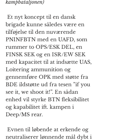
kampbataljonen)
 Et nyt koncept til en dansk 
brigade kunne således være en 
tilføjelse til den nuværende 
PNINFBTN med en UAFD, som 
rummer to OPS/ESK DEL, en 
FINSK SEK og en ISR/EW SEK 
med kapacitet til at indsætte UAS, 
Loitering ammunition og 
gennemføre OPK med støtte fra 
BDE ildstøtte ud fra tesen ”if you 
see it, we shoot it!”. En sådan 
enhed vil styrke BTN fleksibilitet 
og kapabilitet ift. kampen i 
Deep/MS rear. 
 Evnen til løbende at erkende og 
neutraliserer lønnende mål dybt i 