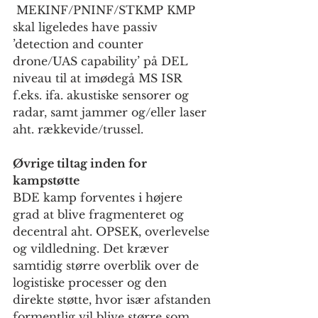
 MEKINF/PNINF/STKMP KMP 
skal ligeledes have passiv 
’detection and counter 
drone/UAS capability’ på DEL 
niveau til at imødegå MS ISR 
f.eks. ifa. akustiske sensorer og 
radar, samt jammer og/eller laser 
aht. rækkevide/trussel. 
Øvrige tiltag inden for 
kampstøtte
BDE kamp forventes i højere 
grad at blive fragmenteret og 
decentral aht. OPSEK, overlevelse 
og vildledning. Det kræver 
samtidig større overblik over de 
logistiske processer og den 
direkte støtte, hvor især afstanden 
formentlig vil blive større som 