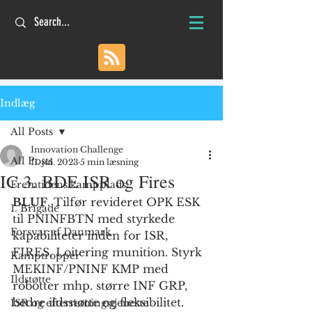
Indlæg
All Posts
Innovation Challenge
All Posts
11. jul. 2023
5 min læsning
IC 3. BDE ISR og Fires
Fremtidens kampplads
BLUF
. Tilfør revideret OPK ESK 
1. Brigade
til PNINFBTN med styrkede 
Forsvar af Danmark
kapabiliteter inden for ISR, 
FIRES, Loitering munition. Styrk 
Kamptropper
MEKINF/PNINF KMP med 
Ildstøtte
robotter mhp. større INF GRP, 
bedre ildsstøtte og fleksibilitet. 
ISR og efterretningstjeneste