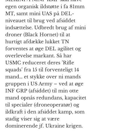
egen organisk ildstøtte i fa 81mm 
MT, samt mini UAS på DEL-
niveauet til brug ved afsiddet 
indsættelse. Udbredt brug af mini 
droner (Black Hornet) til at 
hurtigt afdække lukket TN 
forventes at øge DEL agilitet og 
overlevelse markant. Så har 
USMC reduceret deres ’Rifle 
squads’ fra 15 til forventeligt 14 
mand… et stykke over ni mands 
gruppen i US Army – ved at øge 
INF GRP (afsiddet) til min otte 
mand opnås redundans, kapacitet 
til specialer (droneoperatør) og 
ildkraft i den afsiddet kamp, som 
stadig viser sig at være 
dominerende jf. Ukraine krigen.