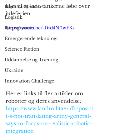
klar til at lade tankerne løbe over 
Ingeniør tjeneste
juleferien.
Logistik
Føringsstøtte
https://youtu.be/-Dfd4N0wFKs
Emergerende teknologi
Science Fiction
Uddannelse og Træning
Ukraine
Innovation Challenge
Her er links til fler artikler om 
robotter og deres anvendelse:
https://www.landmilitaer.dk/post/i
t-s-not-translating-army-general-
says-to-focus-on-realistic-robotic-
integration