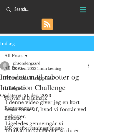
Indlæg
All Posts
phsondergaard
All Posts
20. dec. 2023
1 min læsning
Introdution til robotter og
Fremtidens kampplads
Innovation Challenge
1. Brigade
Opdateret:
21. dec. 2023
Forsvar af Danmark
I denne video giver jeg en kort 
Kamptropper
beskrivelse af, hvad vi forstår ved 
robotter.
Ildstøtte
Ligeledes gennemgår vi 
ISR og efterretningstjeneste
Innovation Challenge, så du er 