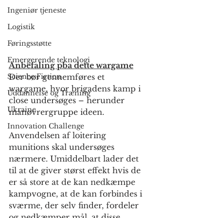
Ingeniør tjeneste
Logistik
Føringsstøtte
Emergerende teknologi
Anbefaling pba dette wargame
Der bør gennemføres et 
Science Fiction
wargame, hvor brigadens kamp i 
Uddannelse og Træning
close undersøges – herunder 
Ukraine
manøvrergruppe ideen.
Innovation Challenge
Anvendelsen af loitering 
munitions skal undersøges 
nærmere. Umiddelbart lader det 
til at de giver størst effekt hvis de 
er så store at de kan nedkæmpe 
kampvogne, at de kan forbindes i 
sværme, der selv finder, fordeler 
og nedkæmper mål, at disse 