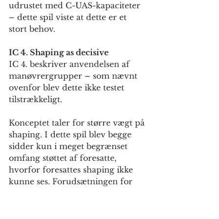
udrustet med C-UAS-kapaciteter 
– dette spil viste at dette er et 
stort behov.
IC 4. Shaping as decisive
IC 4. beskriver anvendelsen af 
manøvrergrupper – som nævnt 
ovenfor blev dette ikke testet 
tilstrækkeligt.
Konceptet taler for større vægt på 
shaping. I dette spil blev begge 
sidder kun i meget begrænset 
omfang støttet af foresatte, 
hvorfor foresattes shaping ikke 
kunne ses. Forudsætningen for 
shaping er et stærkt 
efterretningsbillede, dette 
formåede 4th division at skabe 