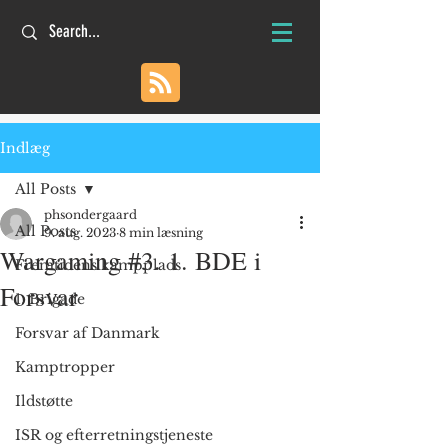
Indlæg
All Posts
phsondergaard
All Posts
9. aug. 2023
8 min læsning
Wargaming #3. 1. BDE i
Fremtidens kampplads
Forsvar
1. Brigade
Forsvar af Danmark
Kamptropper
Ildstøtte
ISR og efterretningstjeneste