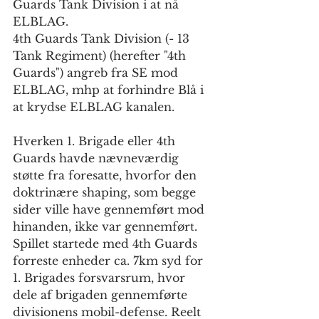
Guards Tank Division i at nå 
ELBLAG. 
4th Guards Tank Division (- 13 
Tank Regiment) (herefter "4th 
Guards") angreb fra SE mod 
ELBLAG, mhp at forhindre Blå i 
at krydse ELBLAG kanalen. 
Hverken 1. Brigade eller 4th 
Guards havde nævneværdig 
støtte fra foresatte, hvorfor den 
doktrinære shaping, som begge 
sider ville have gennemført mod 
hinanden, ikke var gennemført. 
Spillet startede med 4th Guards 
forreste enheder ca. 7km syd for 
1. Brigades forsvarsrum, hvor 
dele af brigaden gennemførte 
divisionens mobil-defense. Reelt 