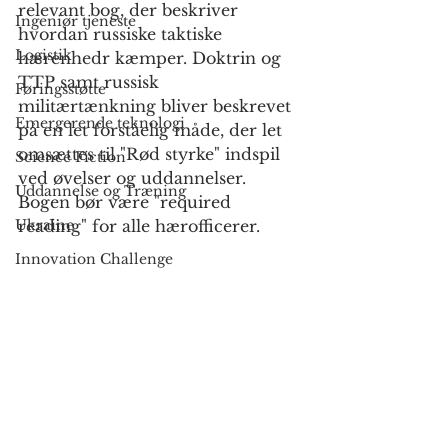
relevant bog, der beskriver 
Ingeniør tjeneste
hvordan russiske taktiske 
Logistik
hærenhedr kæmper. Doktrin og 
TTP samt russisk 
Føringsstøtte
militærtænkning bliver beskrevet 
Emergerende teknologi
på en let forståelig måde, der let 
omsættes til "Rød styrke" indspil 
Science Fiction
ved øvelser og uddannelser.
Uddannelse og Træning
Bogen bør være "required 
Ukraine
reading" for alle hærofficerer.
Innovation Challenge