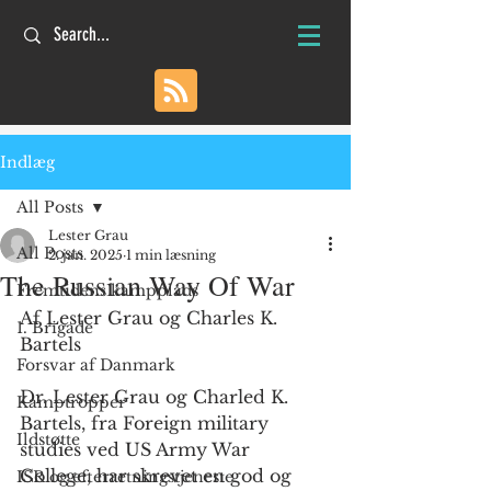
Indlæg
All Posts
Lester Grau
All Posts
2. jan. 2025
1 min læsning
The Russian Way Of War
Fremtidens kampplads
Af Lester Grau og Charles K. 
1. Brigade
Bartels
Forsvar af Danmark
Dr. Lester Grau og Charled K. 
Kamptropper
Bartels, fra Foreign military 
Ildstøtte
studies ved US Army War 
College, har skrevet en god og 
ISR og efterretningstjeneste