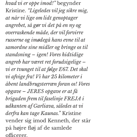
hvad vi er oppe imod!”
 begynder 
Kristine. 
“Ligeledes vil jeg sikre mig, 
at når vi lige om lidt genoptager 
angrebet, så gør vi det på en ny og 
overraskende måde, der vil forvirre 
russerne og imødegå hans evne til at 
samordne sine midler og bringe os til 
standsning – igen! Vores hidtidige 
angreb har været ret forudsigelige – 
vi er tvunget til at følge E67. Det skal 
vi afvige fra! Vi har 25 kilometer i 
åbent landbrugsterræn foran os! Vores 
opgave – JERES opgave er at få 
brigaden frem til faselinje FREJA i 
udkanten af Garliava, således at vi 
derfra kan tage Kaunas.”
 Kristine 
vender sig imod Kenneth, der står 
på højre fløj af de samlede 
officerer. 