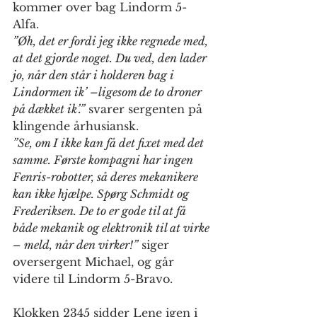
kommer over bag Lindorm 5-
Alfa. 
”Øh, det er fordi jeg ikke regnede med, 
at det gjorde noget. Du ved, den lader 
jo, når den står i holderen bag i 
Lindormen ik’ –ligesom de to droner 
på dækket ik’.”
 svarer sergenten på 
klingende århusiansk.
”Se, om I ikke kan få det fixet med det 
samme. Første kompagni har ingen 
Fenris-robotter, så deres mekanikere 
kan ikke hjælpe. Spørg Schmidt og 
Frederiksen. De to er gode til at få 
både mekanik og elektronik til at virke 
– meld, når den virker!”
 siger 
oversergent Michael, og går 
videre til Lindorm 5-Bravo.
Klokken 2345 sidder Lene igen i 