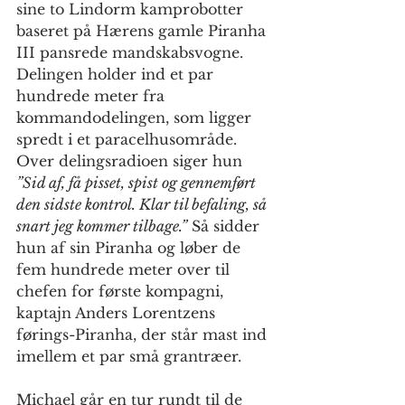
sine to Lindorm kamprobotter 
baseret på Hærens gamle Piranha 
III pansrede mandskabsvogne. 
Delingen holder ind et par 
hundrede meter fra 
kommandodelingen, som ligger 
spredt i et paracelhusområde. 
Over delingsradioen siger hun 
”Sid af, få pisset, spist og gennemført 
den sidste kontrol. Klar til befaling, så 
snart jeg kommer tilbage.”
 Så sidder 
hun af sin Piranha og løber de 
fem hundrede meter over til 
chefen for første kompagni, 
kaptajn Anders Lorentzens 
førings-Piranha, der står mast ind 
imellem et par små grantræer. 
Michael går en tur rundt til de 