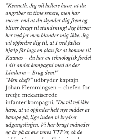
”Kenneth. Jeg vil hellere have, at du 
angriber en time senere, men har 
succes, end at du skynder dig frem og 
bliver bragt til standsning! Jeg bliver 
her ved jer men blander mig ikke. Jeg 
vil opfordre dig til, at I ved fælles 
hjælp får lagt en plan for at komme til 
Kaunas – du har en teknologisk fordel 
i dit andet kompagni med de der 
Lindorm – Brug dem!”
”Men chef?”
 udbryder kaptajn 
Johan Flemmingsen – chefen for 
tredje mekaniserede 
infanterikompagni
. ”Du vil vel ikke 
have, at vi opfinder helt nye måder at 
kæmpe på, lige inden vi krydser 
udgangslinjen. Vi har brugt måneder 
og år på at øve vores TTP’er, så de 