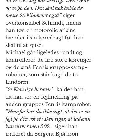
alt er OK. Jeg har selv lige været ovre 
og se på den. Den skal nok holde de 
næste 25 kilometer også.”
 siger 
overkonstabel Schmidt, imens 
han tørrer motorolie af sine 
hænder i sin køredragt før han 
skal til at spise.
Michael går ligeledes rundt og 
kontrollerer de fire store køretøjer 
og de små Fenris gruppe-kamp-
robotter, som står bag i de to 
Lindorm. 
”2! Kom lige herover!”
 kalder han, 
da han ser en fejlmelding på 
anden gruppes Fenris kamprobot. 
”Hvorfor har du ikke sagt, at der er en 
fejl på din robot? Den siger, at laderen 
kun virker med 50%.”
 siger han 
irriteret da Sergent Bjørnson 