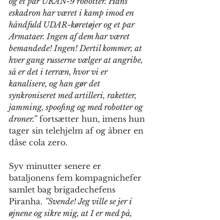
og et par URAN-9 robotter. Hans 
eskadron har været i kamp imod en 
håndfuld UDAR-køretøjer og et par 
Armataer. Ingen af dem har været 
bemandede! Ingen! Dertil kommer, at 
hver gang russerne vælger at angribe, 
så er det i terræn, hvor vi er 
kanalisere, og han gør det 
synkroniseret med artilleri, raketter, 
jamming, spoofing og med robotter og 
droner.”
 fortsætter hun, imens hun 
tager sin telehjelm af og åbner en 
dåse cola zero.
Syv minutter senere er 
bataljonens fem kompagnichefer 
samlet bag brigadechefens 
Piranha. 
”Svende! Jeg ville se jer i 
øjnene og sikre mig, at I er med på, 