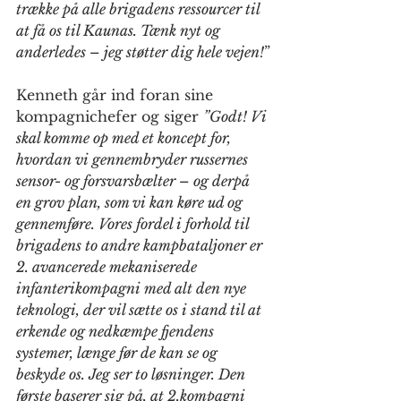
trække på alle brigadens ressourcer til 
at få os til Kaunas. Tænk nyt og 
anderledes – jeg støtter dig hele vejen!
”
Kenneth går ind foran sine 
kompagnichefer og siger 
”Godt! Vi 
skal komme op med et koncept for, 
hvordan vi gennembryder russernes 
sensor- og forsvarsbælter – og derpå 
en grov plan, som vi kan køre ud og 
gennemføre. Vores fordel i forhold til 
brigadens to andre kampbataljoner er 
2. avancerede mekaniserede 
infanterikompagni med alt den nye 
teknologi, der vil sætte os i stand til at 
erkende og nedkæmpe fjendens 
systemer, længe før de kan se og 
beskyde os. Jeg ser to løsninger. Den 
første baserer sig på, at 2.kompagni 