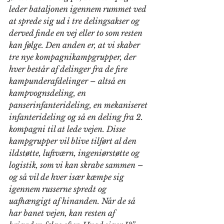
leder bataljonen igennem rummet ved 
at sprede sig ud i tre delingsakser og 
derved finde en vej eller to som resten 
kan følge. Den anden er, at vi skaber 
tre nye kompagnikampgrupper, der 
hver består af delinger fra de fire 
kampunderafdelinger – altså en 
kampvognsdeling, en 
panserinfanterideling, en mekaniseret 
infanterideling og så en deling fra 2. 
kompagni til at lede vejen. Disse 
kampgrupper vil blive tilført al den 
ildstøtte, luftværn, ingeniørstøtte og 
logistik, som vi kan skrabe sammen – 
og så vil de hver især kæmpe sig 
igennem russerne spredt og 
uafhængigt af hinanden. Når de så 
har banet vejen, kan resten af 