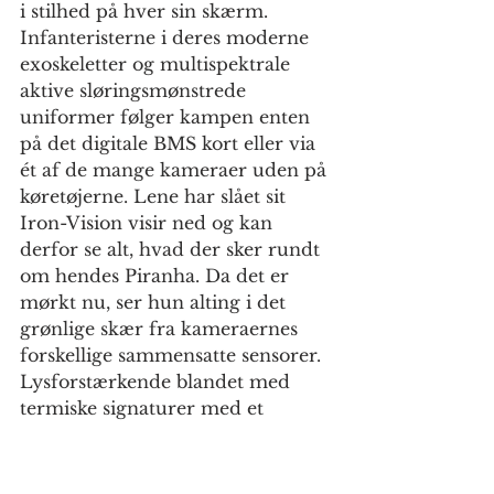
i stilhed på hver sin skærm. 
Infanteristerne i deres moderne 
exoskeletter og multispektrale 
aktive sløringsmønstrede 
uniformer følger kampen enten 
på det digitale BMS kort eller via 
ét af de mange kameraer uden på 
køretøjerne. Lene har slået sit 
Iron-Vision visir ned og kan 
derfor se alt, hvad der sker rundt 
om hendes Piranha. Da det er 
mørkt nu, ser hun alting i det 
grønlige skær fra kameraernes 
forskellige sammensatte sensorer. 
Lysforstærkende blandet med 
termiske signaturer med et 
overlag af augmentet reality, der 
giver en 360 graders 
fornemmelse a, hvor ven og 