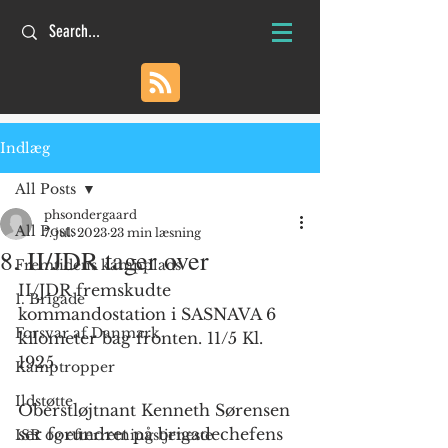
Indlæg
All Posts
phsondergaard
All Posts
7. jul. 2023
23 min læsning
8. II/JDR tager over
Fremtidens kampplads
II/JDR fremskudte 
1. Brigade
kommandostation i SASNAVA 6 
Forsvar af Danmark
kilometer bag fronten. 11/5 Kl. 
1925.
Kamptropper
Ildstøtte
Oberstløjtnant Kenneth Sørensen 
ser forundret på brigadechefens 
ISR og efterretningstjeneste