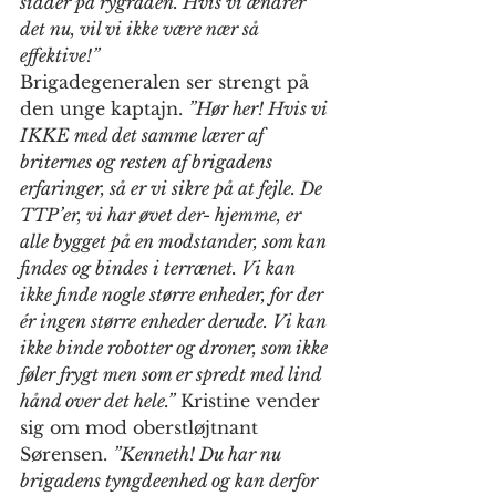
sidder på rygraden. Hvis vi ændrer 
det nu, vil vi ikke være nær så 
effektive!”
Brigadegeneralen ser strengt på 
den unge kaptajn. 
”Hør her! Hvis vi 
IKKE med det samme lærer af 
briternes og resten af brigadens 
erfaringer, så er vi sikre på at fejle. De 
TTP’er, vi har øvet der- hjemme, er 
alle bygget på en modstander, som kan 
findes og bindes i terrænet. Vi kan 
ikke finde nogle større enheder, for der 
ér ingen større enheder derude. Vi kan 
ikke binde robotter og droner, som ikke 
føler frygt men som er spredt med lind 
hånd over det hele.”
 Kristine vender 
sig om mod oberstløjtnant 
Sørensen. 
”Kenneth! Du har nu 
brigadens tyngdeenhed og kan derfor 