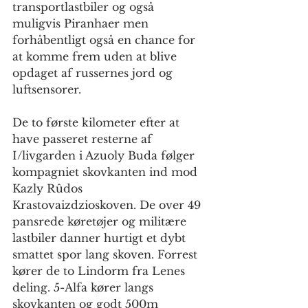
transportlastbiler og også 
muligvis Piranhaer men 
forhåbentligt også en chance for 
at komme frem uden at blive 
opdaget af russernes jord og 
luftsensorer.
De to første kilometer efter at 
have passeret resterne af 
I/livgarden i Azuoly Buda følger 
kompagniet skovkanten ind mod 
Kazly Rûdos 
Krastovaizdzioskoven. De over 49 
pansrede køretøjer og militære 
lastbiler danner hurtigt et dybt 
smattet spor lang skoven. Forrest 
kører de to Lindorm fra Lenes 
deling. 5-Alfa kører langs 
skovkanten og godt 500m 