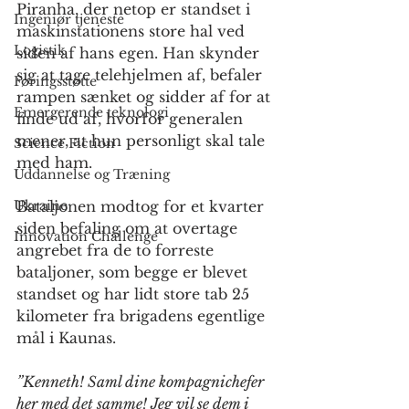
Piranha, der netop er standset i 
Ingeniør tjeneste
maskinstationens store hal ved 
Logistik
siden af hans egen. Han skynder 
sig at tage telehjelmen af, befaler 
Føringsstøtte
rampen sænket og sidder af for at 
Emergerende teknologi
finde ud af, hvorfor generalen 
mener, at hun personligt skal tale 
Science Fiction
med ham.
Uddannelse og Træning
Ukraine
Bataljonen modtog for et kvarter 
siden befaling om at overtage 
Innovation Challenge
angrebet fra de to forreste 
bataljoner, som begge er blevet 
standset og har lidt store tab 25 
kilometer fra brigadens egentlige 
mål i Kaunas. 
”Kenneth! Saml dine kompagnichefer 
her med det samme! Jeg vil se dem i 